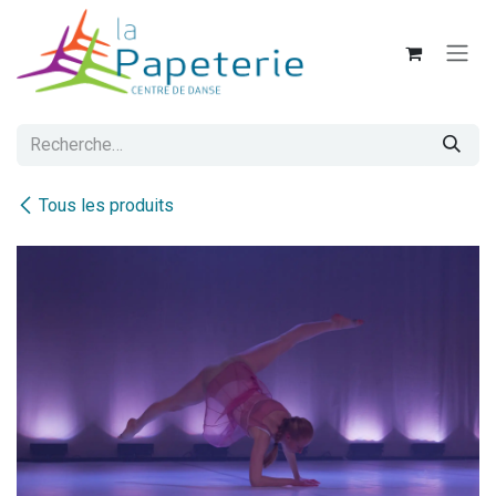
Se rendre au contenu
Tous les produits