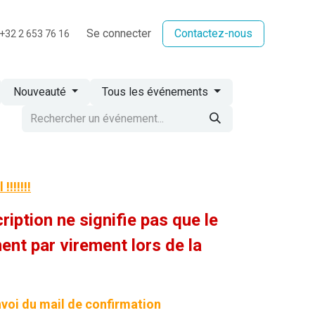
BLOG
PROFS
PHOTOS
Se connecter
INFOS PRATIQUES
Contactez-nous
+32 2 653 76 16
Nouveauté
Tous les événements
!!!!!!
ription ne signifie pas que le
nt par virement lors de la
nvoi du mail de confirmation