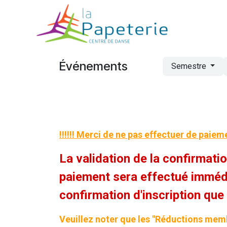
Se rendre au contenu
HOME
IN
Événements
Semestre
!!!!!! Merci de ne pas effectuer de paieme
La validation de la confirmatio
paiement sera effectué immédi
confirmation d'inscription que
Veuillez noter que les "Réductions memb